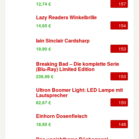
12,74 €
157
Lazy Readers Winkelbrille
14,65 €
154
Iain Sinclair Cardsharp
19,90 €
153
Breaking Bad – Die komplette Serie
(Blu-Ray) Limited Edition
239,99 €
153
Ultron Boomer Light: LED Lampe mit
Lautsprecher
82,67 €
150
Einhorn Dosenfleisch
18,95 €
148